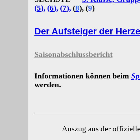
(
5
), (
6
), (
7
),
(
8
), (
9
)
Der Aufsteiger der Herze
Saisonabschlussbericht
Informationen können beim
Sp
werden
.
Auszug aus der offiziel