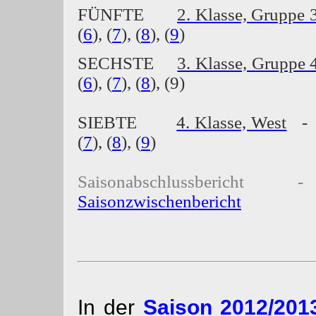
FÜNFTE
2. Klasse, Gruppe 
(
6
), (
7
), (
8
), (
9
)
SECHSTE
3. Klasse, Gruppe 
(
6
), (
7
), (
8
), (9)
SIEBTE
4. Klasse, West
- R
(
7
), (
8
), (
9
)
Saisonabschlussberic
Saisonzwischenbericht
In der
Saison 2012/20