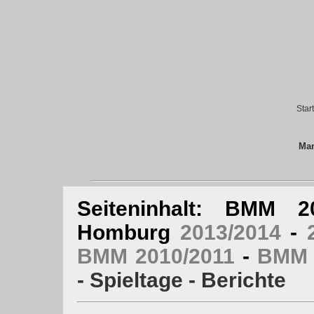
Star
Man
Seiteninhalt: BMM 
Homburg
2013/2014
-
BMM
2010/2011
-
BMM 
- Spieltage - Berichte