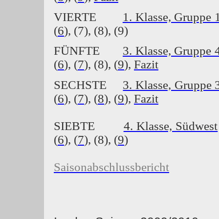
VIERTE
1. Klasse, Gruppe 
(
6
), (7), (8), (9)
FÜNFTE
3. Klasse, Gruppe 
(
6
), (
7
), (8), (
9
),
Fazit
SECHSTE
3. Klasse, Gruppe 
(
6
), (
7
), (
8
), (
9
),
Fazit
SIEBTE
4. Klasse, Südwest
(
6
), (
7
), (8), (
9
)
Saisonabschlussbericht