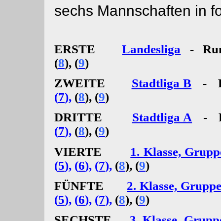
sechs Mannschaften in f
ERSTE
Landesliga
- Run
(
8
), (
9
)
ZWEITE
Stadtliga B
- Ru
(
7
),
(
8
), (
9
)
DRITTE
Stadtliga A
- Ru
(
7
),
(
8
), (
9
)
VIERTE
1. Klasse, Grupp
(
5
), (
6
), (
7
),
(
8
), (
9
)
FÜNFTE
2. Klasse, Gruppe
(
5
), (
6
), (
7
),
(
8
), (
9
)
SECHSTE
3. Klasse, Grupp